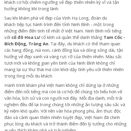
khách cơ hội chiêm ngưỡng vẻ đẹp thiên nhiên kỳ vĩ và tận
hưởng không khí trong lành.
Sau khi khám phá vẻ đẹp của Vịnh Hạ Long, đoàn du
khách tiếp tục hành trình đến tỉnh Ninh Bình - một trong
những điểm đến tinh tế nhất ở Việt Nam. Ninh Bình nổi tiếng
với
cố đô Hoa Lư
cổ kính và quần thể danh thắng
Tam Cốc -
Bích Động, Tràng An
. Tại đây, du khách có thể tham quan
các hang động, núi non, cánh đồng lúa và dòng sông dài, tận
hưởng vẻ đẹp xanh và vàng rực rỡ của thiên nhiên. Màu sắc
tươi mới và không gian yên bình của Ninh Bình không chỉ
mang lại sự thư thái mà còn khơi dậy tình yêu với thiên nhiên
trong lòng mỗi du khách.
Hành trình khám phá Việt Nam không chỉ dừng lại ở những
điểm đến nổi tiếng mà còn là cơ hội để chúng tôi hiểu hơn về
văn hóa, lịch sử và con người nơi đây. Mỗi địa danh, mỗi trải
nghiệm đều để lại trong chúng tôi những ấn tượng sâu sắc và
kỷ niệm khó quên. Với nền văn hóa phong phú, ẩm thực độc
đáo và cảnh quan thiên nhiên tuyệt đẹp, Việt Nam đã chinh
phục lòng du khách và trở thành điểm đến lý tưởng cho những
ai yêu thích khám phá và trải nghiệm.