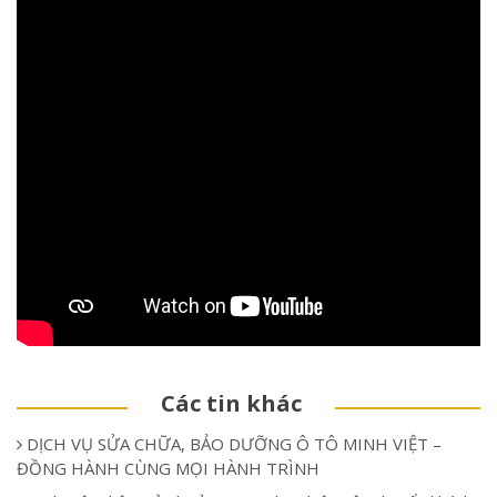
Các tin khác
DỊCH VỤ SỬA CHỮA, BẢO DƯỠNG Ô TÔ MINH VIỆT –
ĐỒNG HÀNH CÙNG MỌI HÀNH TRÌNH