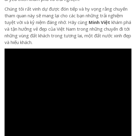
Chúng tôi rất vinh dự được đón tiếp và hy vọng rằng chuyến
tham quan này sẽ mang lại cho các bạn những trải nghiệm
tuyệt vời và kỷ niệm đáng nhớ. Hãy cùng
Minh Việt
khám phá
và tận hưởng vẻ đẹp của Việt Nam trong những chuyến đi tới
những vùng đất khách trong tương lai, một đất nước xinh đẹp
và hiếu khách.