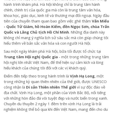
hành trình khám phá. Hà Nội không chỉ là trung tâm hành
chính, chính trị của quốc gia mà còn là trung tâm văn hóa,
khoa học, giáo dục, kinh tế và thương mại đối ngoại. Ngày đầu
tiên của chuyến tham quan bao gồm việc ghé thăm
Văn Miếu
- Quốc Tử Giám, hồ Hoàn Kiếm, đền Ngọc Sơn, chùa Trấn
Quốc và Lăng Chủ tịch Hồ Chí Minh
. Những địa danh này
không chỉ mang ý nghĩa lịch sử sâu sắc mà còn giúp chúng tôi
hiểu thêm về bản sắc văn hóa và con người Hà Nội.
Sau một ngày khám phá Hà Nội, bữa tối được tổ chức tại
Trung tâm Hội nghị Quốc gia
- một trong những trung tâm
hội nghị lớn nhất Việt Nam, để thể hiện sự cảm kích và lòng
hiếu khách của chúng tôi đối với các vị khách quý.
Điểm đến tiếp theo trong hành trình là
Vịnh Hạ Long
, một
trong những kỳ quan thiên nhiên của thế giới, được UNESCO
công nhận là
Di sản Thiên nhiên Thế giới
vì sự độc đáo về
địa chất. Vịnh Hạ Long, một phần của Vịnh Bắc Bộ, nổi tiếng
với những hòn đảo đá vôi tuyệt đẹp và nước biển trong xanh.
Chuyến du thuyền 2 ngày 1 đêm trên vịnh Hạ Long là trải
nghiệm không thể bỏ qua khi đến Việt Nam, mang đến cho du