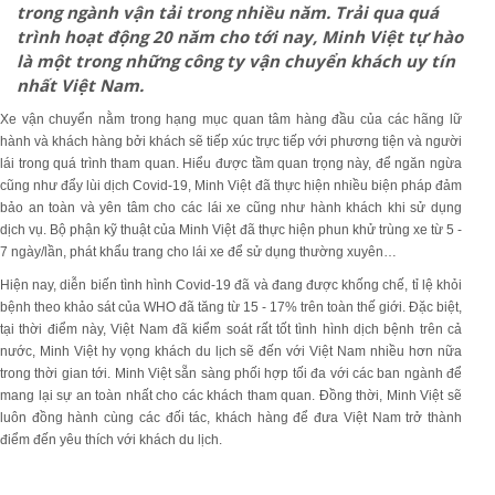
trong ngành vận tải trong nhiều năm. Trải qua quá
trình hoạt động 20 năm cho tới nay, Minh Việt tự hào
là một trong những công ty vận chuyển khách uy tín
nhất Việt Nam.
Xe vận chuyển nằm trong hạng mục quan tâm hàng đầu của các hãng lữ
hành và khách hàng bởi khách sẽ tiếp xúc trực tiếp với phương tiện và người
lái trong quá trình tham quan. Hiểu được tầm quan trọng này, để ngăn ngừa
cũng như đẩy lùi dịch Covid-19, Minh Việt đã thực hiện nhiều biện pháp đảm
bảo an toàn và yên tâm cho các lái xe cũng như hành khách khi sử dụng
dịch vụ. Bộ phận kỹ thuật của Minh Việt đã thực hiện phun khử trùng xe từ 5 -
7 ngày/lần, phát khẩu trang cho lái xe để sử dụng thường xuyên…
Hiện nay, diễn biến tình hình Covid-19 đã và đang được khống chế, tỉ lệ khỏi
bệnh theo khảo sát của WHO đã tăng từ 15 - 17% trên toàn thế giới. Đặc biệt,
tại thời điểm này, Việt Nam đã kiểm soát rất tốt tình hình dịch bệnh trên cả
nước, Minh Việt hy vọng khách du lịch sẽ đến với Việt Nam nhiều hơn nữa
trong thời gian tới. Minh Việt sẵn sàng phối hợp tối đa với các ban ngành để
mang lại sự an toàn nhất cho các khách tham quan. Đồng thời, Minh Việt sẽ
luôn đồng hành cùng các đối tác, khách hàng để đưa Việt Nam trở thành
điểm đến yêu thích với khách du lịch.