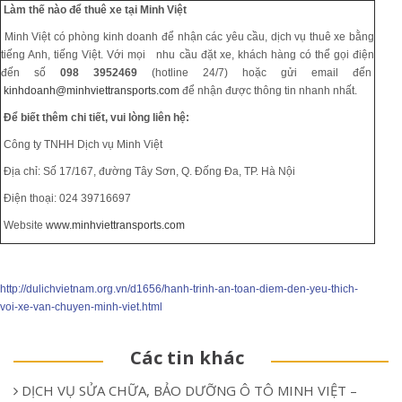
Làm thế nào để thuê xe tại Minh Việt
Minh Việt có phòng kinh doanh để nhận các yêu cầu, dịch vụ thuê xe bằng
tiếng Anh, tiếng Việt. Với mọi nhu cầu đặt xe, khách hàng có thể gọi điện
đến số
098 3952469
(hotline 24/7) hoặc gửi email đến
kinhdoanh@minhviettransports.com
để nhận được thông tin nhanh nhất.
Để biết thêm chi tiết, vui lòng liên hệ:
Công ty TNHH Dịch vụ Minh Việt
Địa chỉ: Số 17/167, đường Tây Sơn, Q. Đống Đa, TP. Hà Nội
Điện thoại: 024 39716697
Website
www.minhviettransports.com
http://dulichvietnam.org.vn/d1656/hanh-trinh-an-toan-diem-den-yeu-thich-
voi-xe-van-chuyen-minh-viet.html
Các tin khác
DỊCH VỤ SỬA CHỮA, BẢO DƯỠNG Ô TÔ MINH VIỆT –