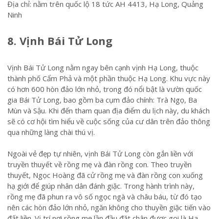
Địa chỉ: nằm trên quốc lộ 18 tức AH 4413, Hạ Long, Quảng
Ninh
8. Vịnh Bái Tử Long
Vịnh Bái Tử Long nằm ngay bên cạnh vịnh Hạ Long, thuộc
thành phố Cẩm Phả và một phần thuộc Hạ Long. Khu vực này
có hơn 600 hòn đảo lớn nhỏ, trong đó nổi bật là vườn quốc
gia Bái Tử Long, bao gồm ba cụm đảo chính: Trà Ngọ, Ba
Mùn và Sậu. Khi đến tham quan địa điểm du lịch này, du khách
sẽ có cơ hội tìm hiểu về cuộc sống của cư dân trên đảo thông
qua những làng chài thú vị.
Ngoài vẻ đẹp tự nhiên, vịnh Bái Tử Long còn gắn liền với
truyền thuyết về rồng mẹ và đàn rồng con. Theo truyền
thuyết, Ngọc Hoàng đã cử rồng mẹ và đàn rồng con xuống
hạ giới để giúp nhân dân đánh giặc. Trong hành trình này,
rồng mẹ đã phun ra vô số ngọc ngà và châu báu, từ đó tạo
nên các hòn đảo lớn nhỏ, ngăn không cho thuyền giặc tiến vào
đất liền. Vị trí nơi rồng mẹ lần đầu đặt chân được gọi là Hạ