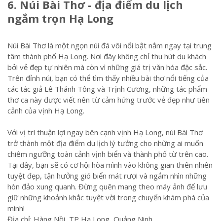
6. Núi Bài Thơ - địa điểm du lịch
ngắm trọn Hạ Long
Núi Bài Thơ là một ngọn núi đá vôi nổi bật nằm ngay tại trung
tâm thành phố Hạ Long. Nơi đây không chỉ thu hút du khách
bởi vẻ đẹp tự nhiên mà còn vì những giá trị văn hóa đặc sắc.
Trên đỉnh núi, bạn có thể tìm thấy nhiều bài thơ nổi tiếng của
các tác giả Lê Thánh Tông và Trịnh Cương, những tác phẩm
thơ ca này được viết nên từ cảm hứng trước vẻ đẹp như tiên
cảnh của vịnh Hạ Long.
Với vị trí thuận lợi ngay bên cạnh vịnh Hạ Long, núi Bài Thơ
trở thành một địa điểm du lịch lý tưởng cho những ai muốn
chiêm ngưỡng toàn cảnh vịnh biển và thành phố từ trên cao.
Tại đây, bạn sẽ có cơ hội hòa mình vào không gian thiên nhiên
tuyệt đẹp, tận hưởng gió biển mát rượi và ngắm nhìn những
hòn đảo xung quanh. Đừng quên mang theo máy ảnh để lưu
giữ những khoảnh khắc tuyệt vời trong chuyến khám phá của
mình!
Địa chỉ: Hàng Nồi, TP Hạ Long, Quảng Ninh