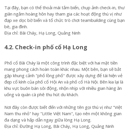
Tại đây, bạn có thể thoải mái tắm biển, chụp ảnh check-in, thư
giãn ngắm hoàng hôn hay tham gia các hoạt động thú vị như
đạp xe dọc bờ biển và tổ chức trò chơi teambuilding cùng bạn
bè, gia đình.
Địa chỉ: Bãi Cháy, Hạ Long, Quảng Ninh
4.2. Check-in phố cổ Hạ Long
Phố cổ Bãi Cháy là một công trình đặc biệt với hai mặt tiền
mang phong cách hoàn toàn khác nhau. Một bên, bạn sẽ bắt
gặp khung cảnh "phố lồng phố" được xây dựng để tái hiện vẻ
đẹp cổ kính của phố cổ Hội An và phố cổ Hà Nội. Bên kia lại là
khu vực buôn bán sôi động, nhộn nhịp với nhiều gian hàng ăn
uống và quán cà phê thu hút du khách.
Nơi đây còn được biết đến với những tên gọi thú vị như "Việt
Nam thu nhỏ" hay "Little Việt Nam", tạo nên một không gian
đa dạng và hấp dẫn ngay giữa lòng Hạ Long.
Địa chỉ: Đường Hạ Long, Bãi Cháy, Hạ Long, Quảng Ninh