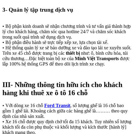
3-
Quản lý tập trung dịch vụ
•
Bộ phận kinh doanh sẽ nhận chương trình và tư vấn giá thành hợp
lý cho khách hàng, chăm sóc qua hotline 24/7 và chăm sóc khách
trong suốt quá trình sử dụng dịch vụ.
•
Bộ phận điều hành sẽ trực tiếp xếp xe, lựa chọn tài xế.
•
Hệ thống quản lý xe sẽ bảo dưỡng xe và đào tạo lái xe xuyên suốt.
Trên xe 45 chỗ được trang bị các
thiết bị
như: ô, bình cứu hỏa, túi
cứu thương…Đặc biệt toàn bộ xe của
Minh Việt Transports
được
lắp 100% hệ thống GPS để theo dõi lịch trình xe chạy.
III-
Những thông tin hữu ích cho khách
hàng khi thuê xe ô tô 16 chỗ
•
Với dòng xe 16 chỗ
Ford Transit
, số lượng ghế là 16 chỗ bao
gồm 1 ghế lái. Khoảng cách giữa các hàng ghế là……… theo quy
định của nhà sản xuất.
•
Xe 16 chỗ được quy định chở tối đa 15 khách. Tuy nhiên số lượng
khách tối đa còn phụ thuộc và khối lượng và kích thước [hành lý]
khách mang theo.