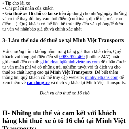
•
Tip cho lái xe
•
Chi phí cá nhân của khách
•
Giá thuê xe 16 chỗ có lái xe
trên áp dụng cho những ngày thường
và có thể thay đổi tùy vào thời điểm (cuối tuần, dịp lễ tết, mùa cao
điểm…). Quý khách có thể liên hệ trực tiếp đến văn phòngđể được
tư vấn và nhậnbáo giá tốt và chính xác nhất.
3-
Làm thế nào để thuê xe tại Minh Việt Transports
Với chương trình không nằm trong bảng giá tham khảo trên, Quý
khách vui lòng gọi điện đến số
0983.952.469
(hotline 24/7) hoặc
gửi email đến email:
gkinhdoanh@minhviettrans.com
để nhận được
tư vấn miễn phí và có những trải nghiệm tuyệt vời từ dịch vụ cho
thuê xe chất lượng cao tại
Minh Việt Transports
. Để biết thêm
thông tin, quý khách có thể truy cập website:
minhviettrans.com
để
xem thêm về
các dòng xe
và dịch vụ khác tại Minh Việt Transports.
Dịch vụ cho thuê xe 16 chỗ
II-
Những ưu thế và cam kết với khách
hàng khi thuê xe ô tô 16 chỗ tại Minh Việt
Transports: