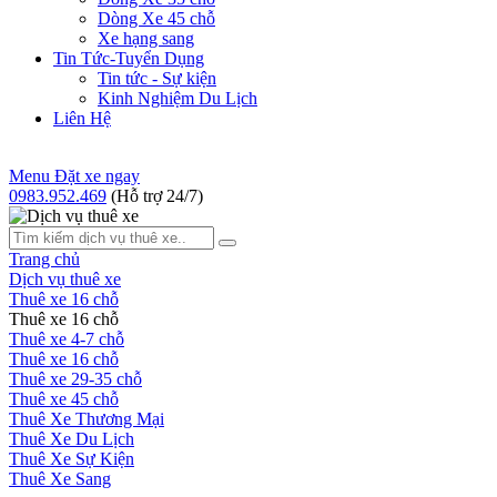
Dòng Xe 45 chỗ
Xe hạng sang
Tin Tức-Tuyển Dụng
Tin tức - Sự kiện
Kinh Nghiệm Du Lịch
Liên Hệ
Menu
Đặt xe ngay
0983.952.469
(Hỗ trợ 24/7)
Trang chủ
Dịch vụ thuê xe
Thuê xe 16 chỗ
Thuê xe 16 chỗ
Thuê xe 4-7 chỗ
Thuê xe 16 chỗ
Thuê xe 29-35 chỗ
Thuê xe 45 chỗ
Thuê Xe Thương Mại
Thuê Xe Du Lịch
Thuê Xe Sự Kiện
Thuê Xe Sang