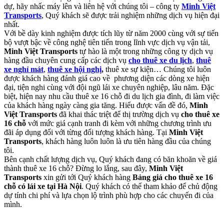
dự, hãy nhấc máy lên và liên hệ với chúng tôi – công ty
Minh Việt
Transports
, Quý khách sẽ được trải nghiệm những dịch vụ hiện đại
nhất.
Với bề dày kinh nghiệm được tích lũy từ năm 2000 cùng với sự tiến
bộ vượt bậc về công nghệ tiên tiến trong lĩnh vực dịch vụ vận tải,
Minh Việt Transports
tự hào là một trong những công ty dịch vụ
hàng đầu chuyên cung cấp các dịch vụ
cho thuê xe du lịch
,
thuê
xe nghỉ mát
,
thuê xe hội nghị
,
thuê xe sự kiện… Chúng tôi luôn
được khách hàng đánh giá cao về phương diện các dòng xe hiện
đại, tiện nghi cùng với đội ngũ lái xe chuyên nghiệp, lâu năm. Đặc
biệt, hiện nay nhu cầu thuê xe 16 chỗ đi du lịch gia đình, đi làm việc
của khách hàng ngày càng gia tăng. Hiểu được vấn đề đó,
Minh
Việt Transports
đã khai thác triệt để thị trường dịch vụ
cho thuê xe
16 chỗ
với mức giá cạnh tranh đi kèm với những chương trình ưu
đãi áp dụng đối với từng đối tượng khách hàng. Tại
Minh Việt
Transports
, khách hàng luôn luôn là ưu tiên hàng đầu của chúng
tôi.
Bên cạnh chất lượng dịch vụ, Quý khách đang có băn khoăn về giá
thành thuê xe 16 chỗ? Đừng lo lắng, sau đây,
Minh Việt
Transports
xin gửi tới Quý khách hàng
Bảng giá cho thuê xe 16
chỗ có lái xe tại Hà Nội
. Quý khách có thể tham khảo để chủ động
dự tính chi phí và lựa chọn lộ trình phù hợp cho các chuyến đi của
mình.