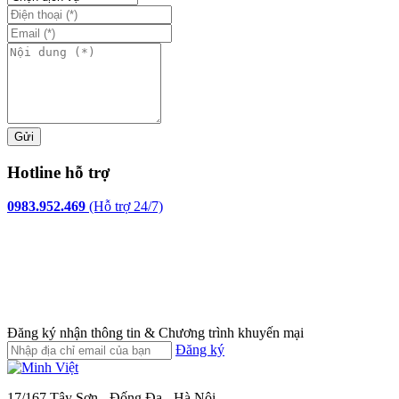
Gửi
Hotline hỗ trợ
0983.952.469
(Hỗ trợ 24/7)
Đăng ký nhận thông tin & Chương trình khuyến mại
Đăng ký
17/167 Tây Sơn - Đống Đa - Hà Nội