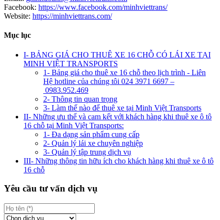
Facebook:
https://www.facebook.com/minhviettrans/
Website:
https://minhviettrans.com/
Mục lục
I- BẢNG GIÁ CHO THUÊ XE 16 CHỖ CÓ LÁI XE TẠI
MINH VIỆT TRANSPORTS
1- Bảng giá cho thuê xe 16 chỗ theo lịch trình - Liên
Hệ hotline của chúng tôi 024 3971 6697 –
0983.952.469
2- Thông tin quan trọng
3- Làm thế nào để thuê xe tại Minh Việt Transports
II- Những ưu thế và cam kết với khách hàng khi thuê xe ô tô
16 chỗ tại Minh Việt Transports:
1- Đa dạng sản phẩm cung cấp
2- Quản lý lái xe chuyên nghiệp
3- Quản lý tập trung dịch vụ
III- Những thông tin hữu ích cho khách hàng khi thuê xe ô tô
16 chỗ
Yêu cầu tư vấn dịch vụ