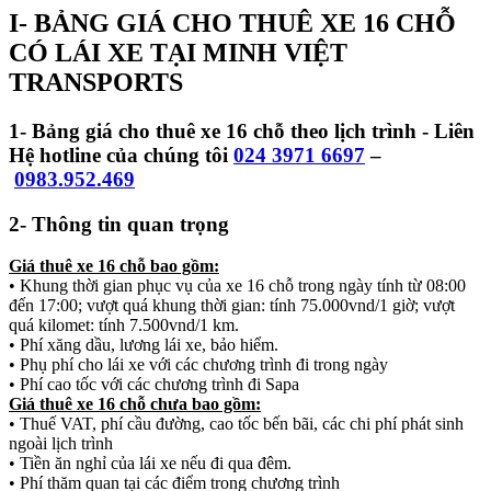
I-
BẢNG GIÁ CHO THUÊ XE 16 CHỖ
CÓ LÁI XE TẠI MINH VIỆT
TRANSPORTS
1-
Bảng giá cho thuê xe 16 chỗ theo lịch trình - Liên
Hệ hotline của chúng tôi
024 3971 6697
–
0983.952.469
2-
Thông tin quan trọng
Giá thuê xe 16 chỗ bao gồm:
•
Khung thời gian phục vụ của xe 16 chỗ trong ngày tính từ 08:00
đến 17:00; vượt quá khung thời gian: tính 75.000vnd/1 giờ; vượt
quá kilomet: tính 7.500vnd/1 km.
•
Phí xăng dầu, lương lái xe, bảo hiểm.
•
Phụ phí cho lái xe với các chương trình đi trong ngày
•
Phí cao tốc với các chương trình đi Sapa
Giá thuê xe 16 chỗ chưa bao gồm:
•
Thuế VAT, phí cầu đường, cao tốc bến bãi, các chi phí phát sinh
ngoài lịch trình
•
Tiền ăn nghỉ của lái xe nếu đi qua đêm.
•
Phí thăm quan tại các điểm trong chương trình