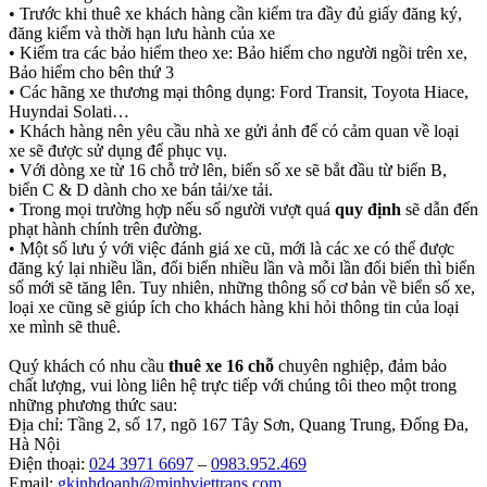
•
Trước khi thuê xe khách hàng cần kiểm tra đầy đủ giấy đăng ký,
đăng kiểm và thời hạn lưu hành của xe
•
Kiểm tra các bảo hiểm theo xe: Bảo hiểm cho người ngồi trên xe,
Bảo hiểm cho bên thứ 3
•
Các hãng xe thương mại thông dụng: Ford Transit, Toyota Hiace,
Huyndai Solati…
•
Khách hàng nên yêu cầu nhà xe gửi ảnh để có cảm quan về loại
xe sẽ được sử dụng để phục vụ.
•
Với dòng xe từ 16 chỗ trở lên, biển số xe sẽ bắt đầu từ biển B,
biển C & D dành cho xe bán tải/xe tải.
•
Trong mọi trường hợp nếu số người vượt quá
quy định
sẽ dẫn đến
phạt hành chính trên đường.
•
Một số lưu ý với việc đánh giá xe cũ, mới là các xe có thể được
đăng ký lại nhiều lần, đổi biển nhiều lần và mỗi lần đổi biển thì biển
số mới sẽ tăng lên. Tuy nhiên, những thông số cơ bản về biển số xe,
loại xe cũng sẽ giúp ích cho khách hàng khi hỏi thông tin của loại
xe mình sẽ thuê.
Quý khách có nhu cầu
thuê xe 16 chỗ
chuyên nghiệp, đảm bảo
chất lượng, vui lòng liên hệ trực tiếp với chúng tôi theo một trong
những phương thức sau:
Địa chỉ: Tầng 2, số 17, ngõ 167 Tây Sơn, Quang Trung, Đống Đa,
Hà Nội
Điện thoại:
024 3971 6697
–
0983.952.469
Email:
gkinhdoanh@minhviettrans.com