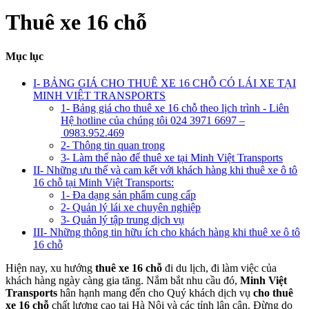
Thuê xe 16 chỗ
Mục lục
I- BẢNG GIÁ CHO THUÊ XE 16 CHỖ CÓ LÁI XE TẠI
MINH VIỆT TRANSPORTS
1- Bảng giá cho thuê xe 16 chỗ theo lịch trình - Liên
Hệ hotline của chúng tôi 024 3971 6697 –
0983.952.469
2- Thông tin quan trọng
3- Làm thế nào để thuê xe tại Minh Việt Transports
II- Những ưu thế và cam kết với khách hàng khi thuê xe ô tô
16 chỗ tại Minh Việt Transports:
1- Đa dạng sản phẩm cung cấp
2- Quản lý lái xe chuyên nghiệp
3- Quản lý tập trung dịch vụ
III- Những thông tin hữu ích cho khách hàng khi thuê xe ô tô
16 chỗ
Hiện nay, xu hướng
thuê xe 16 chỗ
đi du lịch, đi làm việc của
khách hàng ngày càng gia tăng. Nắm bắt nhu cầu đó,
Minh Việt
Transports
hân hạnh mang đến cho Quý khách dịch vụ
cho thuê
xe 16 chỗ
chất lượng cao tại Hà Nội và các tỉnh lân cận. Đừng do